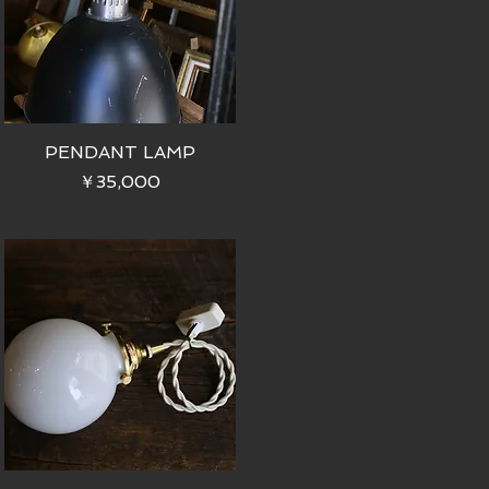
PENDANT LAMP
価格
￥35,000