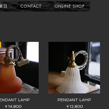
業日
CONTACT
ONLINE SHOP
ENDANT LAMP
PENDANT LAMP
価格
価格
￥14,800
￥12,800