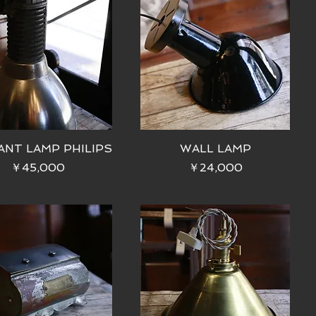
ANT LAMP PHILIPS
WALL LAMP
価格
価格
￥45,000
￥24,000