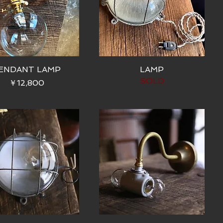
ENDANT LAMP
LAMP
SOLD
価格
￥12,800