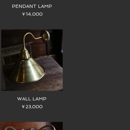
PENDANT LAMP
価格
￥14,000
WALL LAMP
価格
￥23,000