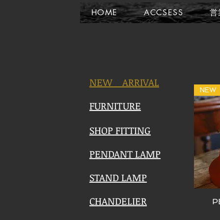
HOME
ACCSESS
営
NEW​ ARRIVAL
NEW
FURNITURE
SHOP FITTING
PENDANT LAMP
STAND LAMP
CHANDELIER
P