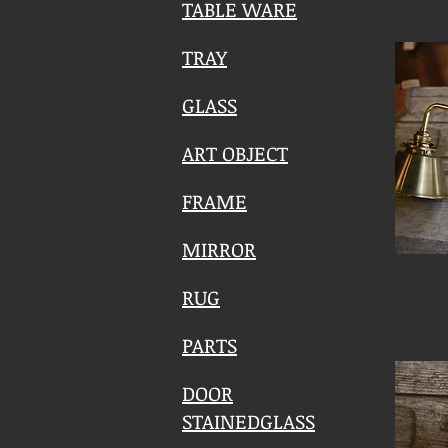
TABLE WARE
TRAY
GLASS
ART OBJECT
FRAME
MIRROR
RUG
PARTS
DOOR
STAINEDGLASS