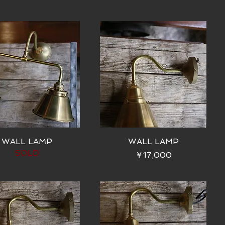
WALL LAMP
WALL LAMP
SOLD
価格
￥17,000