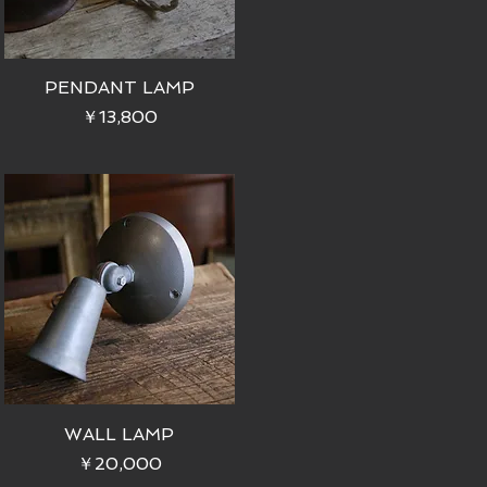
PENDANT LAMP
価格
￥13,800
WALL LAMP
価格
￥20,000