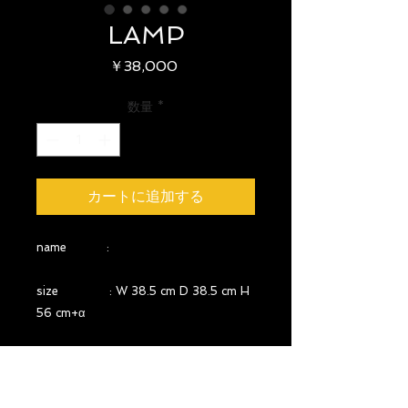
LAMP
価
￥38,000
格
数量
*
カートに追加する
name :
size : W 38.5 cm D 38.5 cm H
56 cm+α
year : 1950
country : FRANCE