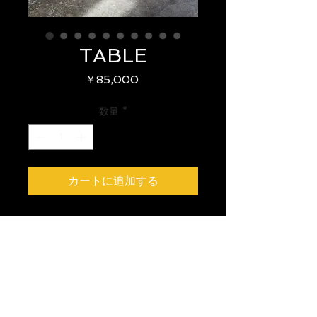
TABLE
価
￥85,000
格
数量
*
カートに追加する
size : W - CM × D - CM × H -
CM
year : 1930