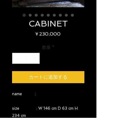
CABINET
価
￥230,000
格
数量
*
カートに追加する
name :
size : W 146 cm D 63 cm H
234 cm
year : 1900