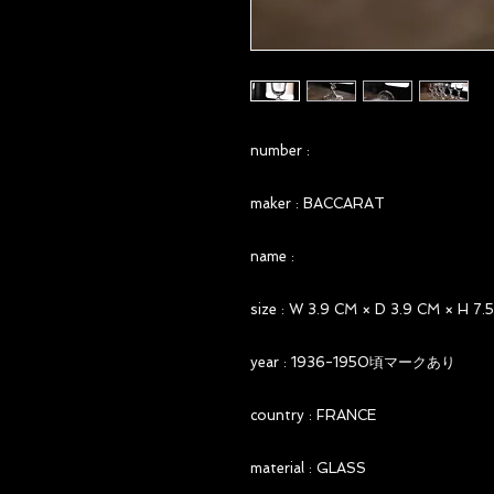
number :
maker : BACCARAT
name :
size : W 3.9 CM × D 3.9 CM × H 7.
year : 1936-1950頃マークあり
country : FRANCE
material : GLASS