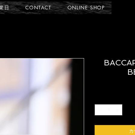
業日
CONTACT
ONLINE SHOP
BACCA
B
カ