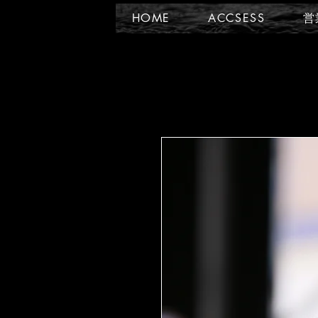
HOME
ACCSESS
営