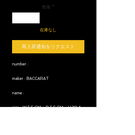
数量
*
在庫なし
再入荷通知をリクエスト
number :
maker : BACCARAT
name :
size : W 5.5 CM × D 5.5 CM × H 10.4
CM
year : 1910-1936頃マークなし