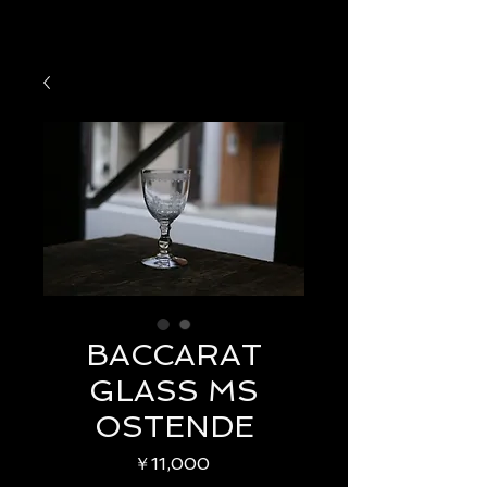
BACCARAT
GLASS MS
OSTENDE
価
￥11,000
格